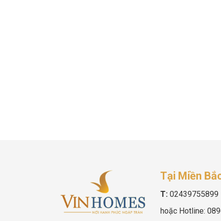
Tại Miền Bắ
T:
02439755899
hoặc Hotline:
089