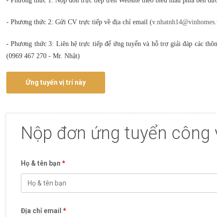
- Phương thức 1: Nộp đơn trực tiếp trên Website theo biểu mẫu phía bên dư
- Phương thức 2: Gửi CV trực tiếp về địa chỉ email (
v.nhatnh14@vinhomes.
- Phương thức 3: Liên hệ trực tiếp để ứng tuyển và hỗ trợ giải đáp các thôn
(0969 467 270 - Mr. Nhật)
Ứng tuyển vị trí này
Nộp đơn ứng tuyển công 
Họ & tên bạn
*
Địa chỉ email
*