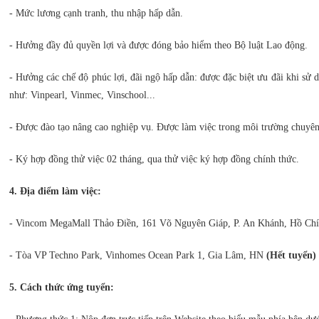
- Mức lương cạnh tranh, thu nhập hấp dẫn.
- Hưởng đầy đủ quyền lợi và được đóng bảo hiểm theo Bộ luật Lao động.
- Hưởng các chế độ phúc lợi, đãi ngộ hấp dẫn: được đặc biệt ưu đãi khi sử
như: Vinpearl, Vinmec, Vinschool...
- Được đào tạo nâng cao nghiệp vụ. Được làm việc trong môi trường chuyên
- Ký hợp đồng thử việc 02 tháng, qua thử việc ký hợp đồng chính thức.
4. Địa điểm làm việc:
- Vincom MegaMall Thảo Điền, 161 Võ Nguyên Giáp, P. An Khánh, Hồ Ch
- Tòa VP Techno Park, Vinhomes Ocean Park 1, Gia Lâm, HN
(Hết tuyển)
5. Cách thức ứng tuyển: