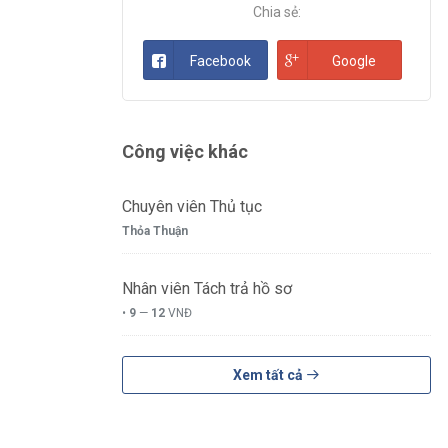
Chia sẻ:
Facebook
Google
Công việc khác
Chuyên viên Thủ tục
Thỏa Thuận
Nhân viên Tách trả hồ sơ
•
9
—
12
VNĐ
Xem tất cả