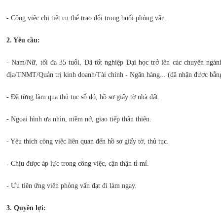
- Công việc chi tiết cụ thể trao đổi trong buổi phỏng vấn.
2. Yêu cầu:
- Nam/Nữ, tối đa 35 tuổi, Đã tốt nghiệp Đại học trở lên các chuyên ngành
địa/TNMT/Quản trị kinh doanh/Tài chính - Ngân hàng... (đã nhận được bằng
- Đã từng làm qua thủ tục sổ đỏ, hồ sơ giấy tờ nhà đất.
- Ngoại hình ưa nhìn, niềm nở, giao tiếp thân thiện.
- Yêu thích công việc liên quan đến hồ sơ giấy tờ, thủ tục.
- Chịu được áp lực trong công việc, cận thận tỉ mỉ.
- Ưu tiên ứng viên phỏng vấn đạt đi làm ngay.
3. Quyền lợi: