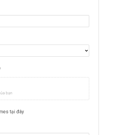
m
 của bạn
mes tại đây