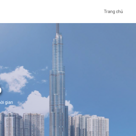
Trang chủ
ỏ
ời gian