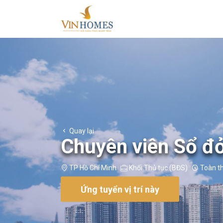
Quay lại
Chuyên viên Sổ đ
TP Hồ Chí Minh
Khối Thủ tục (BĐS)
Toàn th
Ứng tuyển vị trí này