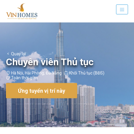
Quay lại
Chuyên viên Thủ tục
Hà Nội
,
Hải Phòng
,
Đà Nẵng
Khối Thủ tục (BĐS)
Toàn thời gian
Ứng tuyển vị trí này