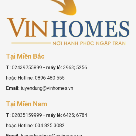
Tại Miền Bắc
T:
02439755899
-
máy lẻ:
3963; 5256
hoặc Hotline:
0896 480 555
Email:
tuyendung@vinhomes.vn
Tại Miền Nam
T:
02835159999
-
máy lẻ:
6425; 6784
hoặc Hotline:
034 825 3082
Email:
tuyendunghcm@vinhomes.vn