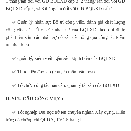
1 tháng/lần đối với GĐ BQLXD cấp 3, 2 tháng/ lần đối với GĐ
BQLXD cấp 2, và 3 tháng/lần đối với GĐ BQLXD cấp 1.
Quản lý nhân sự: Bố trí công việc, đánh giá chất lượng
công việc của tất cả các nhân sự của BQLXD theo qui định;
phát hiện sớm các nhân sự có vấn đề thông qua công tác kiểm
tra, thanh tra.
Quản lý, kiểm soát ngân sách/định biên của BQLXD.
Thực hiện đào tạo (chuyên môn, văn hóa)
Tổ chức công tác hậu cần, quản lý tài sản của BQLXD
II. YÊU CẦU CÔNG VIỆC:
Tốt nghiệp Đại học trở lên chuyên ngành Xây dựng, Kiến
trúc; có chứng chỉ QLDA, TVGS hạng I