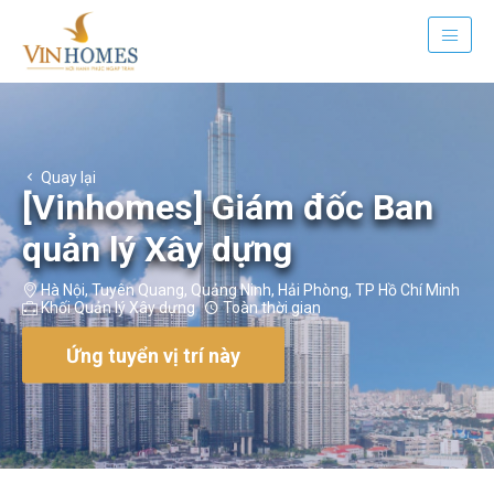
Quay lại
[Vinhomes] Giám đốc Ban
quản lý Xây dựng
Hà Nội
,
Tuyên Quang
,
Quảng Ninh
,
Hải Phòng
,
TP Hồ Chí Minh
Khối Quản lý Xây dựng
Toàn thời gian
Ứng tuyển vị trí này