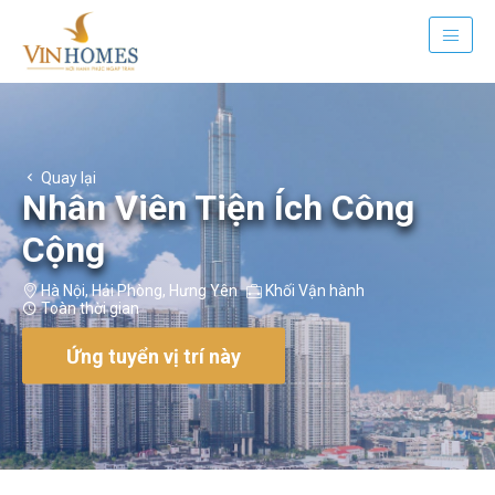
Quay lại
Nhân Viên Tiện Ích Công
Cộng
Hà Nội
,
Hải Phòng
,
Hưng Yên
Khối Vận hành
Toàn thời gian
Ứng tuyển vị trí này