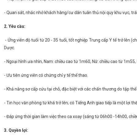
- Quan sát, nhắc nhở khách hàng/cư dân tuân thủ nội quy khu vực, trá
2. Yêu cầu:
- Ứng viên độ tuổi từ 20 - 35 tuổi, tốt nghiệp Trung cấp Y tế trở lên 
Dược.
- Ngoại hình ưa nhìn, Nam: chiều cao từ 1m60, Nữ: chiều cao từ 1m55, kh
- Ưu tiên ứng viên có chứng chỉ y tế thể thao.
- Khả năng sơ cấp cứu tại chỗ, đặc biệt với các chấn thương do tập thể t
- Tin học văn phòng từ khá trở lên; có Tiếng Anh giao tiếp là một lợi thế
- Đáp ứng thời gian làm việc theo ca xoay (sáng từ 06h00 -14h00, chi
3. Quyền lợi: