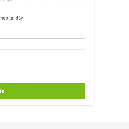
 của bạn
mes tại đây
ển