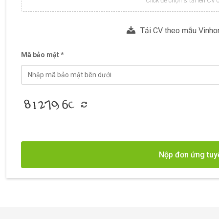
Click để chọn & tải lên CV
Tải CV theo mẫu Vinho
Mã bảo mật *
Nộp đơn ứng tuy