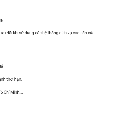
g;
t ưu đãi khi sử dụng các hệ thống dịch vụ cao cấp của
uả
ịnh thời hạn.
 Chí Minh,...