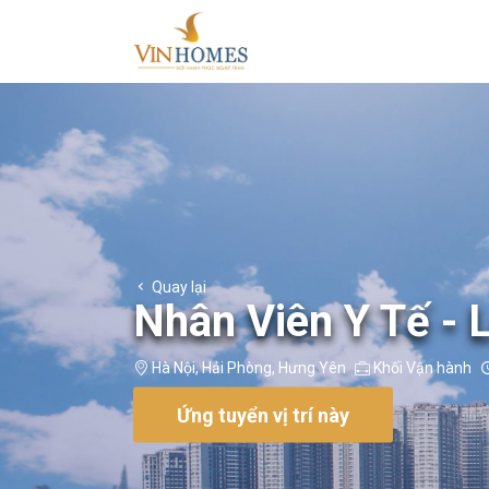
Quay lại
Nhân Viên Y Tế - 
Hà Nội
,
Hải Phòng
,
Hưng Yên
Khối Vận hành
Ứng tuyển vị trí này