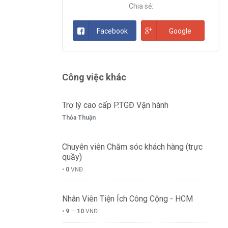
Chia sẻ:
Facebook
Google
Công việc khác
Trợ lý cao cấp P.TGĐ Vận hành
Thỏa Thuận
Chuyên viên Chăm sóc khách hàng (trực
quầy)
•
0
VNĐ
Nhân Viên Tiện Ích Công Cộng - HCM
•
9
—
10
VNĐ