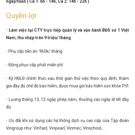
ngày/tuần ( Ca 1: 6h - 14h, Ca 2: 14h - 22h )
Quyền lợi
-
Làm việc tại CTY trực tiếp quản lý và vận hành BĐS số 1 Việt
Nam, thu nhập trên 9 triệu/ tháng
- Phụ cấp tiền ăn: 960k/ tháng
- Đồng phục cấp phát miễn phí
- Ký HĐLĐ chính thức sau thời gian thử việc theo quy định, tham
gia đầy đủ chế độ bảo hiểm, được mua gói bảo hiểm sức khỏe PVI
- Lương tháng 13, 12 ngày phép năm, thưởng các ngày lễ tết đầy
đủ
- Ưu đãi khi sử dụng các hệ thống dịch vụ cao cấp của Tập đoàn
Vingroup như: Vinfast, Vinpearl, Vinmec, Vinschool,...