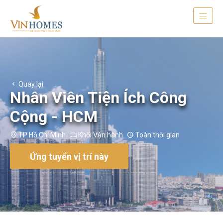
Quay lại
Nhân Viên Tiện Ích Công
Cộng - HCM
TP Hồ Chí Minh
Khối Vận hành
Toàn thời gian
Ứng tuyển vị trí này