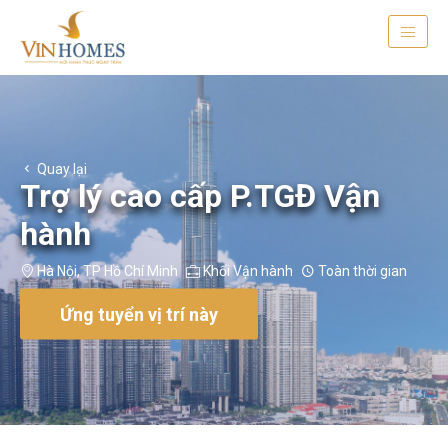
Quay lại
Trợ lý cao cấp P.TGĐ Vận
hành
Hà Nội
,
TP Hồ Chí Minh
Khối Vận hành
Toàn thời gian
Ứng tuyển vị trí này