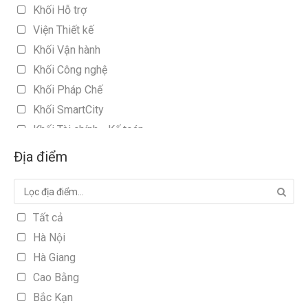
Khối Hỗ trợ
Viện Thiết kế
Khối Vận hành
Khối Công nghệ
Khối Pháp Chế
Khối SmartCity
Khối Tài chính - Kế toán
Khối Thủ tục (BĐS)
Địa điểm
Phát triển dự án
Phòng Đầu tư
Phòng Phát triển cộng đồng
Tất cả
Phòng Thanh tra
Hà Nội
Khối Quản lý Xây dựng
Hà Giang
Khối Hỗ trợ Xây dựng
Cao Bằng
Khối Kinh doanh - Marketing
Bắc Kạn