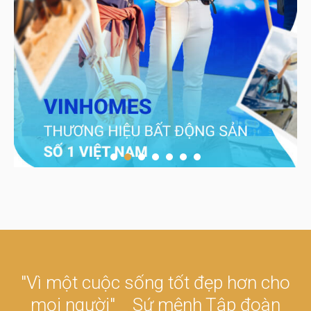
"Vì một cuộc sống tốt đẹp hơn cho
mọi người" _ Sứ mệnh Tập đoàn