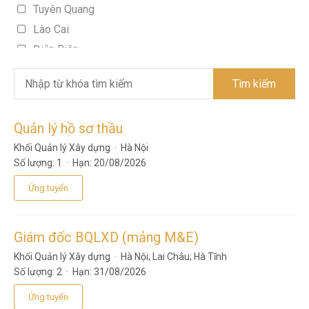
Khối Cung ứng - Đấu thầu
Tuyên Quang
Khối Vườn Ươm
Lào Cai
BAN ĐIỀU HÀNH
Điện Biên
Khối Sản xuất
Lai Châu
Khối Quản lý vật tư Xây dựng
Tìm kiếm
Sơn La
Yên Bái
Quản lý hồ sơ thầu
Hòa Bình
Khối Quản lý Xây dựng
·
Hà Nội
Thái Nguyên
Số lượng:
1 ·
Hạn:
20/08/2026
Lạng Sơn
Ứng tuyển
Quảng Ninh
Bắc Giang
Phú Thọ
Giám đốc BQLXD (mảng M&E)
Vĩnh Phúc
Khối Quản lý Xây dựng
·
Hà Nội
;
Lai Châu
;
Hà Tĩnh
Bắc Ninh
Số lượng:
2 ·
Hạn:
31/08/2026
Hải Dương
Ứng tuyển