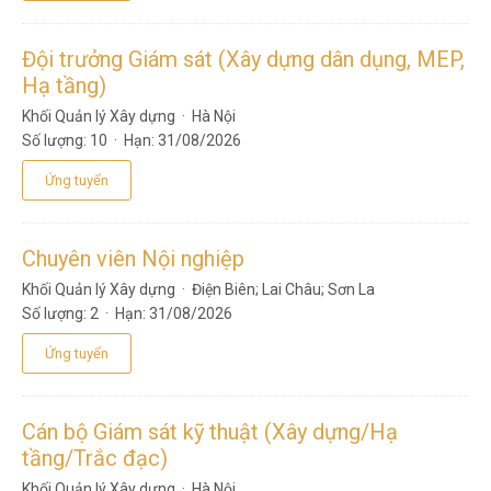
Hải Phòng
Hưng Yên
Đội trưởng Giám sát (Xây dựng dân dụng, MEP,
Thái Bình
Hạ tầng)
Hà Nam
Khối Quản lý Xây dựng
·
Hà Nội
Nam Định
Số lượng:
10 ·
Hạn:
31/08/2026
Ninh Bình
Ứng tuyển
Thanh Hóa
Nghệ An
Hà Tĩnh
Chuyên viên Nội nghiệp
Quảng Bình
Khối Quản lý Xây dựng
·
Điện Biên
;
Lai Châu
;
Sơn La
Số lượng:
2 ·
Hạn:
31/08/2026
Quảng Trị
Thừa Thiên Huế
Ứng tuyển
Đà Nẵng
Quảng Nam
Cán bộ Giám sát kỹ thuật (Xây dựng/Hạ
Quảng Ngãi
tầng/Trắc đạc)
Bình Định
Khối Quản lý Xây dựng
·
Hà Nội