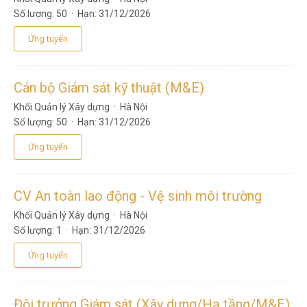
Phú Yên
Số lượng:
50 ·
Hạn:
31/12/2026
Khánh Hòa
Ứng tuyển
Ninh Thuận
Bình Thuận
Cán bộ Giám sát kỹ thuật (M&E)
Kon Tum
Khối Quản lý Xây dựng
·
Hà Nội
Gia Lai
Số lượng:
50 ·
Hạn:
31/12/2026
Đắk Lắk
Ứng tuyển
Đắk Nông
Lâm Đồng
Bình Phước
CV An toàn lao động - Vệ sinh môi trường
Tây Ninh
Khối Quản lý Xây dựng
·
Hà Nội
Bình Dương
Số lượng:
1 ·
Hạn:
31/12/2026
Đồng Nai
Ứng tuyển
Bà Rịa - Vũng Tàu
TP Hồ Chí Minh
Đội trưởng Giám sát (Xây dựng/Hạ tầng/M&E)